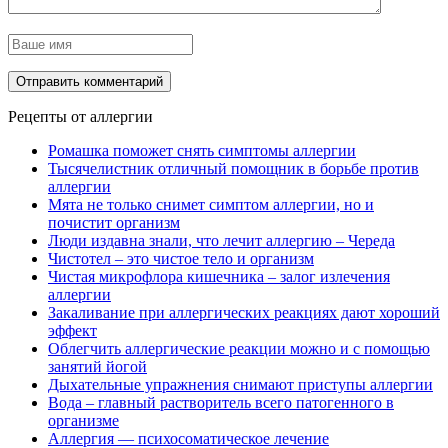
Рецепты от аллергии
Ромашка поможет снять симптомы аллергии
Тысячелистник отличный помощник в борьбе против
аллергии
Мята не только снимет симптом аллергии, но и
почистит организм
Люди издавна знали, что лечит аллергию – Череда
Чистотел – это чистое тело и организм
Чистая микрофлора кишечника – залог излечения
аллергии
Закаливание при аллергических реакциях дают хороший
эффект
Облегчить аллергические реакции можно и с помощью
занятий йогой
Дыхательные упражнения снимают приступы аллергии
Вода – главный растворитель всего патогенного в
организме
Аллергия — психосоматическое лечение