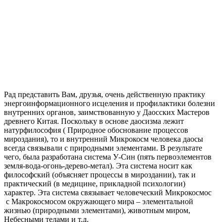
Рад представить Вам, друзья, очень действенную практику
энергоинформационного исцеления и профилактики болезни
внутренних органов, заимствованную у Даосских Мастеров
древнего Китая. Поскольку в основе даосизма лежит
натурфилософия ( Природное обоснование процессов
мироздания), то и внутренний Микрокосм человека даосы
всегда связывали с природными элементами. В результате
чего, была разработана система У-Син (пять первоэлементов
земля-вода-огонь-дерево-метал). Эта система носит как
философский (объясняет процессы в мироздании), так и
практический (в медицине, прикладной психологии)
характер. Эта система связывает человеческий Микрокосмос
с Макрокосмосом окружающего мира – элементальной
жизнью (природными элементами), животным миром,
Небесными телами и т.д.