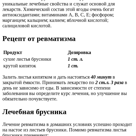
уникальные лечебные свойства и служат основой для
лекарств. Химический состав этой ягоды очень богат
антиоксидантами; витаминами А, В, С, Е; фосфором;
марганцем; кальцием; калием; яблочной кислотой;
салициловой кислотой.
Рецепт от ревматизма
Продукт
Дозировка
сухие листья брусники
1 ст. л.
крутой кипяток
1 ст.
Залить листья кипятком и дать настояться
40 минут
в
закрытой ёмкости. Принимать лекарство по
2 ст.л. 3 раза
в
день не зависимо от еды. В зависимости от степени
заболевания вы определите курс лечения, но улучшение вы
обязательно почувствуете.
Лечебная брусника
Лечение ревматизма в домашних условиях успешно проходит
на настое из листьев брусники. Помимо ревматизма листья
брусники применяют: