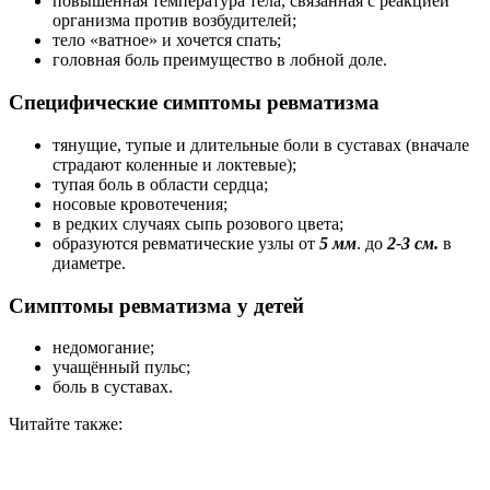
повышенная температура тела, связанная с реакцией
организма против возбудителей;
тело «ватное» и хочется спать;
головная боль преимущество в лобной доле.
Специфические симптомы ревматизма
тянущие, тупые и длительные боли в суставах (вначале
страдают коленные и локтевые);
тупая боль в области сердца;
носовые кровотечения;
в редких случаях сыпь розового цвета;
образуются ревматические узлы от
5 мм
. до
2-3 см.
в
диаметре.
Симптомы ревматизма у детей
недомогание;
учащённый пульс;
боль в суставах.
Читайте также: