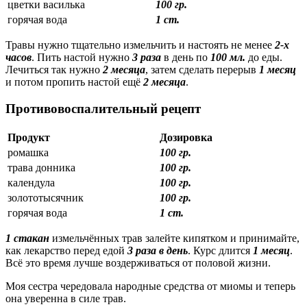
цветки василька
100 гр.
горячая вода
1 ст.
Травы нужно тщательно измельчить и настоять не менее
2-х
часов
. Пить настой нужно
3 раза
в день по
100 мл.
до еды.
Лечиться так нужно
2 месяца
, затем сделать перерыв
1 месяц
и потом пропить настой ещё
2 месяца
.
Противовоспалительный рецепт
Продукт
Дозировка
ромашка
100 гр.
трава донника
100 гр.
календула
100 гр.
золототысячник
100 гр.
горячая вода
1 ст.
1 стакан
измельчённых трав залейте кипятком и принимайте,
как лекарство перед едой
3 раза в день
. Курс длится
1 месяц
.
Всё это время лучше воздерживаться от половой жизни.
Моя сестра чередовала народные средства от миомы и теперь
она уверенна в силе трав.