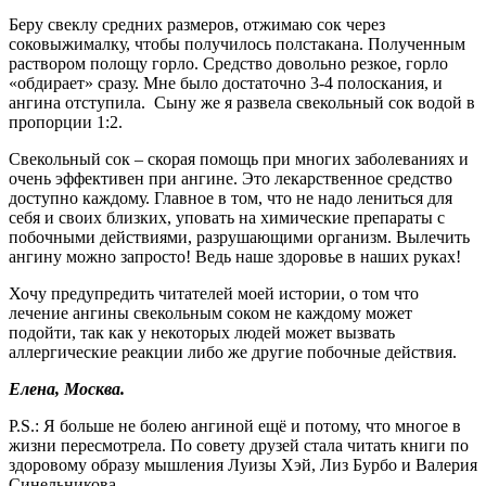
Беру свеклу средних размеров, отжимаю сок через
соковыжималку, чтобы получилось полстакана. Полученным
раствором полощу горло. Средство довольно резкое, горло
«обдирает» сразу. Мне было достаточно 3-4 полоскания, и
ангина отступила. Сыну же я развела свекольный сок водой в
пропорции 1:2.
Свекольный сок – скорая помощь при многих заболеваниях и
очень эффективен при ангине. Это лекарственное средство
доступно каждому. Главное в том, что не надо лениться для
себя и своих близких, уповать на химические препараты с
побочными действиями, разрушающими организм. Вылечить
ангину можно запросто! Ведь наше здоровье в наших руках!
Хочу предупредить читателей моей истории, о том что
лечение ангины свекольным соком не каждому может
подойти, так как у некоторых людей может вызвать
аллергические реакции либо же другие побочные действия.
Елена, Москва.
Р.S.: Я больше не болею ангиной ещё и потому, что многое в
жизни пересмотрела. По совету друзей стала читать книги по
здоровому образу мышления Луизы Хэй, Лиз Бурбо и Валерия
Синельникова.