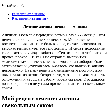
Читайте ещё:
Рецепты от ангины
Как вылечить ангину
Лечение ангины свекольным соком
Ангиной я болела с периодичностью 1 раз в 2-3 месяца. Этот
недуг стал для меня уже хроническим. Мои детские
воспоминания – ангина: боль в горле, глотать невозможно,
высокая температура, всё тело ломит… И снова полоскание
горла раствором йода, таблетки «Септифрил», антибиотики и
прочее, прочее… И как я не старалась вылечиться
медикаментами, ничего мне не помогало, а наоборот, болезнь
затягивалась и усугублялась. Казалось, что вылечить ангину
невозможно. На пару недель я с неизменным постоянством
«выпадала» из жизни. Огорчало то, что ангина может давать
осложнения и нарушать работу любых органов. Это длилось
до тех пор, пока я не узнала про лечение ангины свекольным
соком.
Мой рецепт лечения ангины
свекольным соком