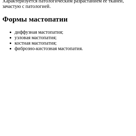
Характеризуется патологическим разрастанием её тканей,
зачастую с патологией.
Формы мастопатии
диффузная мастопатия;
узловая мастопатия;
костная мастопатия;
фиброзно-кистозная мастопатия.