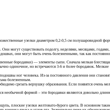
жественные узелки диаметром 0,2-0,5 см полушаровидной формы
це. Они могут существовать подолгу, неделями, месяцами, годам
одошвах, они могут быть очень болезненными, так как постоянн
венные бородавки) — элементы сыпи. Сначала мелкая блестящая
ычно одиночное, но встречаются 3-6 и более бородавок. Мелкие
 подошвы ног человека. Из-за постоянного давления они стано
сьма болезненным.
обходимо срезать верхушку образования. Если появятся очень ме
ся необычной формой – эти бородавки являются довольно длинн
щупь, плоские узелки желтовато-бурого цвета. В основном таки
тях кончика языка и углов рта. Значительно реже их обнаружива