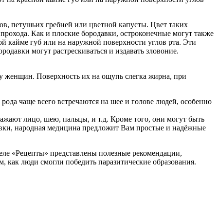
в, петушьих гребней или цветной капусты. Цвет таких
прохода. Как и плоские бородавки, остроконечные могут также
ой кайме губ или на наружной поверхности углов рта. Эти
родавки могут растрескиваться и издавать зловоние.
м у женщин. Поверхность их на ощупь слегка жирна, при
рода чаще всего встречаются на шее и голове людей, особенно
жают лицо, шею, пальцы, и т.д. Кроме того, они могут быть
авки, народная медицина предложит Вам простые и надёжные
деле «Рецепты» представлены полезные рекомендации,
м, как люди смогли победить паразитические образования.