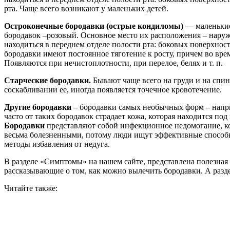
рта. Чаще всего возникают у маленьких детей.
Остроконечные бородавки (острые кондиломы)
— маленькие 
бородавок –розовый. Основное место их расположения – наруж
находиться в переднем отделе полости рта: боковых поверхнос
бородавки имеют постоянное тяготение к росту, причем во вре
Появляются при нечистоплотности, при перелое, белях и т. п.
Старческие бородавки.
Бывают чаще всего на груди и на спин
соскабливании ее, иногда появляется точечное кровотечение.
Другие бородавки
– бородавки самых необычных форм – наприм
часто от таких бородавок страдает кожа, которая находится под
Бородавки
представляют собой инфекционное недомогание, кот
весьма болезненными, потому люди ищут эффективные способы
методы избавления от недуга.
В разделе «Симптомы» на нашем сайте, представлена полезна
рассказывающие о том, как можно вылечить бородавки. А разде
Читайте также: