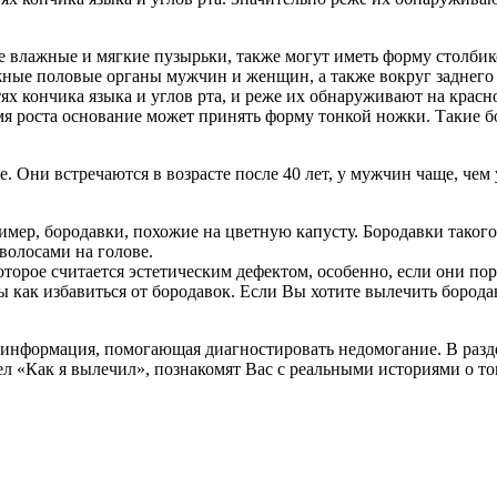
влажные и мягкие пузырьки, также могут иметь форму столбико
ные половые органы мужчин и женщин, а также вокруг заднего 
тях кончика языка и углов рта, и реже их обнаруживают на красн
мя роста основание может принять форму тонкой ножки. Такие бо
е. Они встречаются в возрасте после 40 лет, у мужчин чаще, че
ер, бородавки, похожие на цветную капусту. Бородавки такого 
 волосами на голове.
орое считается эстетическим дефектом, особенно, если они пора
 как избавиться от бородавок. Если Вы хотите вылечить бород
я информация, помогающая диагностировать недомогание. В раз
л «Как я вылечил», познакомят Вас с реальными историями о то