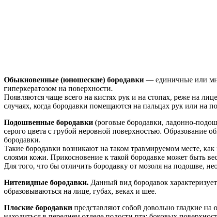
Обыкновенные (юношеские) бородавки
— единичные или мно
гиперкератозом на поверхности.
Появляются чаще всего на кистях рук и на стопах, реже на ли
случаях, когда бородавки помещаются на пальцах рук или на п
Подошвенные бородавки
(роговые бородавки, ладонно-подош
серого цвета с грубой неровной поверхностью. Образование об
бородавки.
Такие бородавки возникают на таком травмируемом месте, как
слоями кожи. Прикосновение к такой бородавке может быть ве
Для того, что бы отличить бородавку от мозоля на подошве, не
Нитевидные бородавки.
Данный вид бородавок характеризует
образовываються на лице, губах, веках и шее.
Плоские бородавки
представляют собой довольно гладкие на о
находиться в переднем отделе полости рта: боковых поверхнос