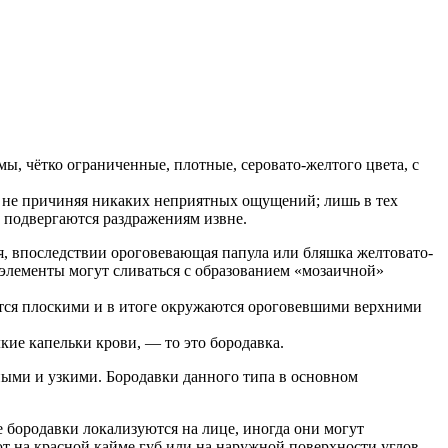
, чётко ограниченные, плотные, серовато-желтого цвета, с
и, не причиняя никаких неприятных ощущений; лишь в тех
о подвергаются раздражениям извне.
, впоследствии ороговевающая папула или бляшка желтовато-
 элементы могут сливаться с образованием «мозаичной»
вятся плоскими и в итоге окружаются ороговевшими верхними
лкие капельки крови, — то это бородавка.
ыми и узкими. Бородавки данного типа в основном
е бородавки локализуются на лице, иногда они могут
ют на красной кайме губ или на наружной поверхности углов